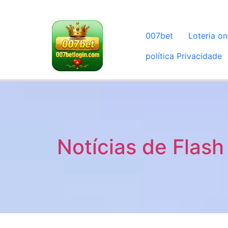
007bet
Loteria on
política Privacidade
Notícias de Flash