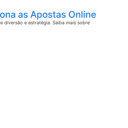
ona as Apostas Online
 diversão e estratégia. Saiba mais sobre