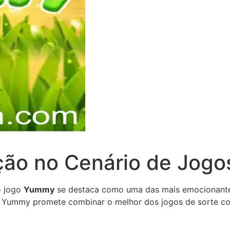
ão no Cenário de Jogo
o jogo
Yummy
se destaca como uma das mais emocionantes
, Yummy promete combinar o melhor dos jogos de sorte com