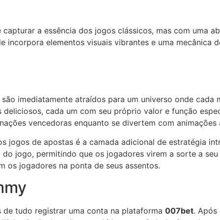
e capturar a essência dos jogos clássicos, mas com uma 
 Ele incorpora elementos visuais vibrantes e uma mecânica
 são imediatamente atraídos para um universo onde cada 
 deliciosos, cada um com seu próprio valor e função espe
nações vencedoras enquanto se divertem com animações at
 jogos de apostas é a camada adicional de estratégia intr
 do jogo, permitindo que os jogadores virem a sorte a seu
m os jogadores na ponta de seus assentos.
ummy
 de tudo registrar uma conta na plataforma
007bet
. Após 