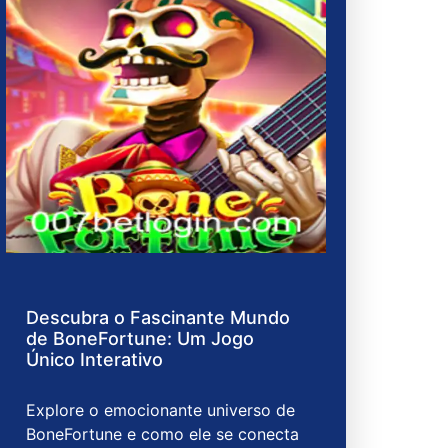
Descubra o Fascinante Mundo
de BoneFortune: Um Jogo
Único Interativo
Explore o emocionante universo de
BoneFortune e como ele se conecta