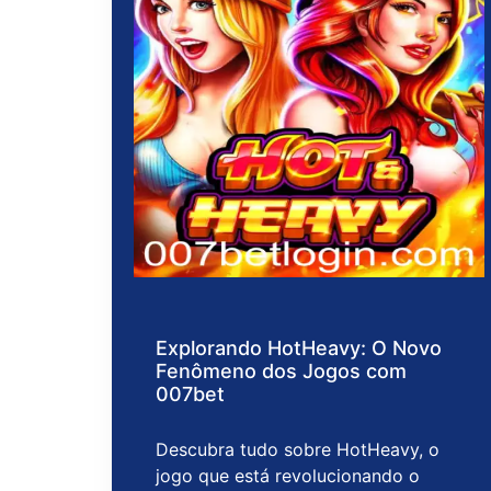
Explorando HotHeavy: O Novo
Fenômeno dos Jogos com
007bet
Descubra tudo sobre HotHeavy, o
jogo que está revolucionando o