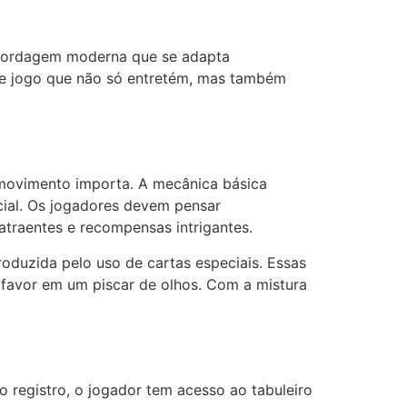
abordagem moderna que se adapta
 de jogo que não só entretém, mas também
movimento importa. A mecânica básica
cial. Os jogadores devem pensar
raentes e recompensas intrigantes.
oduzida pelo uso de cartas especiais. Essas
 favor em um piscar de olhos. Com a mistura
o registro, o jogador tem acesso ao tabuleiro