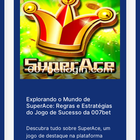
Explorando o Mundo de
SuperAce: Regras e Estratégias
do Jogo de Sucesso da 007bet
Descubra tudo sobre SuperAce, um
jogo de destaque na plataforma