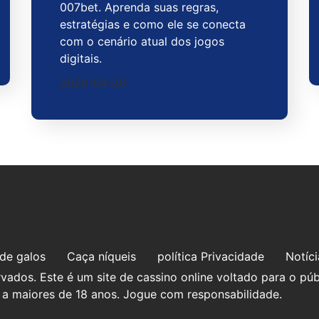
007bet. Aprenda suas regras,
estratégias e como ele se conecta
com o cenário atual dos jogos
digitais.
2026-04-20
 de galos
Caça níqueis
política Privacidade
Notíci
vados. Este é um site de cassino online voltado para o pú
as a maiores de 18 anos. Jogue com responsabilidade.