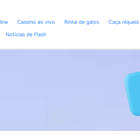
line
Cassino ao vivo
Rinha de galos
Caça níqueis
Notícias de Flash