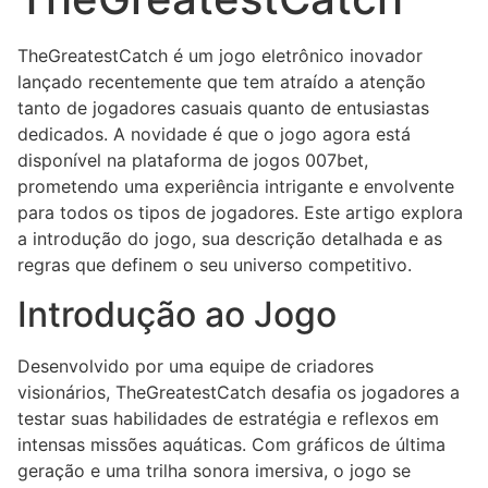
TheGreatestCatch é um jogo eletrônico inovador
lançado recentemente que tem atraído a atenção
tanto de jogadores casuais quanto de entusiastas
dedicados. A novidade é que o jogo agora está
disponível na plataforma de jogos 007bet,
prometendo uma experiência intrigante e envolvente
para todos os tipos de jogadores. Este artigo explora
a introdução do jogo, sua descrição detalhada e as
regras que definem o seu universo competitivo.
Introdução ao Jogo
Desenvolvido por uma equipe de criadores
visionários, TheGreatestCatch desafia os jogadores a
testar suas habilidades de estratégia e reflexos em
intensas missões aquáticas. Com gráficos de última
geração e uma trilha sonora imersiva, o jogo se