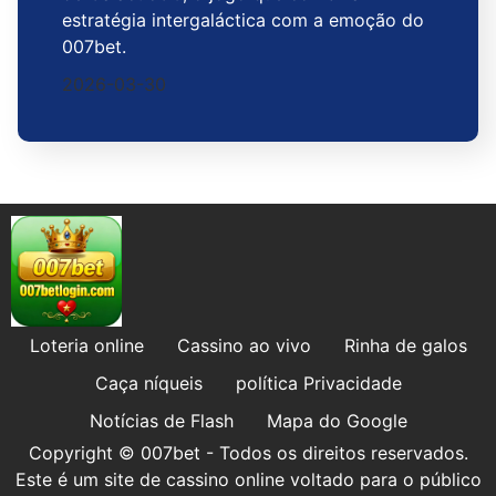
estratégia intergaláctica com a emoção do
007bet.
2026-03-30
Loteria online
Cassino ao vivo
Rinha de galos
Caça níqueis
política Privacidade
Notícias de Flash
Mapa do Google
Copyright © 007bet - Todos os direitos reservados.
Este é um site de cassino online voltado para o público