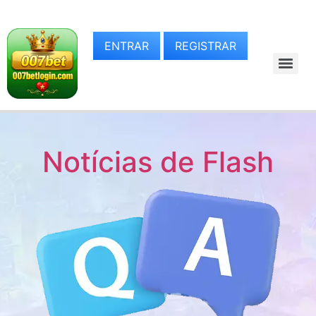
ENTRAR
REGISTRAR
Notícias de Flash