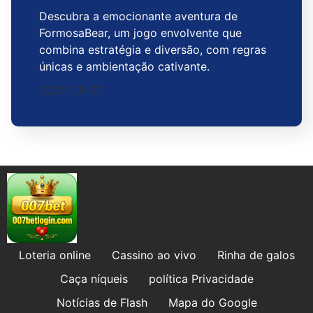
Descubra a emocionante aventura de
FormosaBear, um jogo envolvente que
combina estratégia e diversão, com regras
únicas e ambientação cativante.
2026-05-27
Loteria online
Cassino ao vivo
Rinha de galos
Caça níqueis
política Privacidade
Notícias de Flash
Mapa do Google