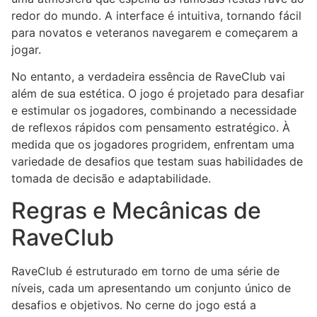
redor do mundo. A interface é intuitiva, tornando fácil
para novatos e veteranos navegarem e começarem a
jogar.
No entanto, a verdadeira essência de RaveClub vai
além de sua estética. O jogo é projetado para desafiar
e estimular os jogadores, combinando a necessidade
de reflexos rápidos com pensamento estratégico. À
medida que os jogadores progridem, enfrentam uma
variedade de desafios que testam suas habilidades de
tomada de decisão e adaptabilidade.
Regras e Mecânicas de
RaveClub
RaveClub é estruturado em torno de uma série de
níveis, cada um apresentando um conjunto único de
desafios e objetivos. No cerne do jogo está a