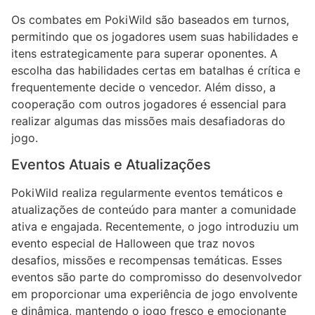
Os combates em PokiWild são baseados em turnos,
permitindo que os jogadores usem suas habilidades e
itens estrategicamente para superar oponentes. A
escolha das habilidades certas em batalhas é crítica e
frequentemente decide o vencedor. Além disso, a
cooperação com outros jogadores é essencial para
realizar algumas das missões mais desafiadoras do
jogo.
Eventos Atuais e Atualizações
PokiWild realiza regularmente eventos temáticos e
atualizações de conteúdo para manter a comunidade
ativa e engajada. Recentemente, o jogo introduziu um
evento especial de Halloween que traz novos
desafios, missões e recompensas temáticas. Esses
eventos são parte do compromisso do desenvolvedor
em proporcionar uma experiência de jogo envolvente
e dinâmica, mantendo o jogo fresco e emocionante