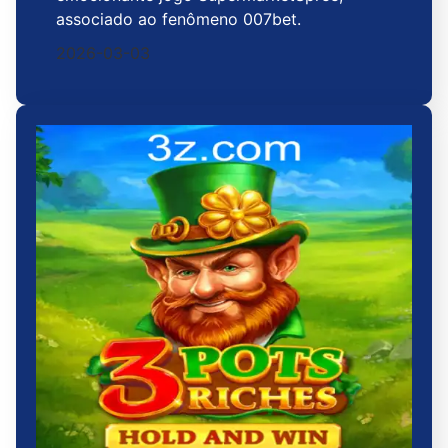
associado ao fenômeno 007bet.
2026-03-03