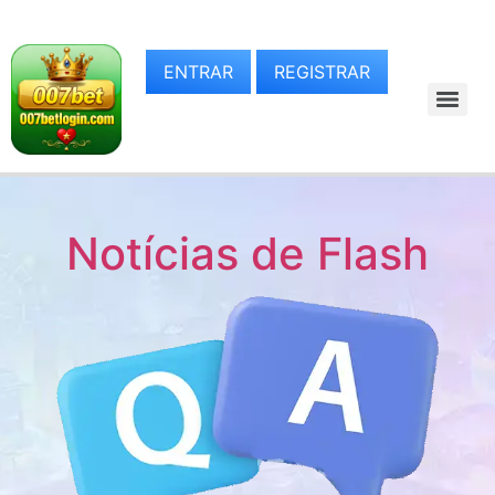
ENTRAR
REGISTRAR
Notícias de Flash