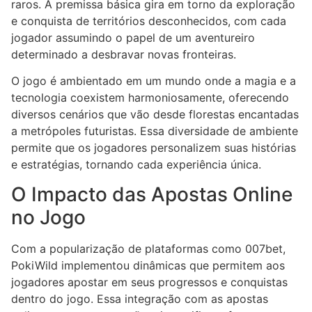
raros. A premissa básica gira em torno da exploração
e conquista de territórios desconhecidos, com cada
jogador assumindo o papel de um aventureiro
determinado a desbravar novas fronteiras.
O jogo é ambientado em um mundo onde a magia e a
tecnologia coexistem harmoniosamente, oferecendo
diversos cenários que vão desde florestas encantadas
a metrópoles futuristas. Essa diversidade de ambiente
permite que os jogadores personalizem suas histórias
e estratégias, tornando cada experiência única.
O Impacto das Apostas Online
no Jogo
Com a popularização de plataformas como 007bet,
PokiWild implementou dinâmicas que permitem aos
jogadores apostar em seus progressos e conquistas
dentro do jogo. Essa integração com as apostas