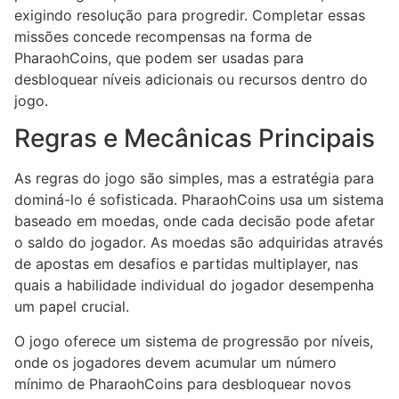
exigindo resolução para progredir. Completar essas
missões concede recompensas na forma de
PharaohCoins, que podem ser usadas para
desbloquear níveis adicionais ou recursos dentro do
jogo.
Regras e Mecânicas Principais
As regras do jogo são simples, mas a estratégia para
dominá-lo é sofisticada. PharaohCoins usa um sistema
baseado em moedas, onde cada decisão pode afetar
o saldo do jogador. As moedas são adquiridas através
de apostas em desafios e partidas multiplayer, nas
quais a habilidade individual do jogador desempenha
um papel crucial.
O jogo oferece um sistema de progressão por níveis,
onde os jogadores devem acumular um número
mínimo de PharaohCoins para desbloquear novos