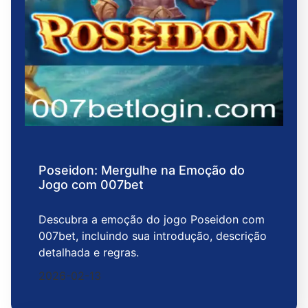
Poseidon: Mergulhe na Emoção do
Jogo com 007bet
Descubra a emoção do jogo Poseidon com
007bet, incluindo sua introdução, descrição
detalhada e regras.
2026-02-13