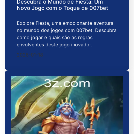
Descubra o Mundo de Fiesta: Um
Novo Jogo com o Toque de 007bet
Explore Fiesta, uma emocionante aventura
no mundo dos jogos com 007bet. Descubra
como jogar e quais são as regras
envolventes deste jogo inovador.
2026-01-18