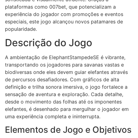
plataformas como 007bet, que potencializam a
experiência do jogador com promoções e eventos
especiais, este jogo alcançou novos patamares de
popularidade.
Descrição do Jogo
A ambientação de ElephantStampedeSE é vibrante,
transportando os jogadores para savanas vastas e
biodiversas onde eles devem guiar elefantes através
de percursos desafiadores. Com gráficos de alta
definição e trilha sonora imersiva, o jogo fortalece a
sensação de aventura e exploração. Cada detalhe,
desde o movimento das folhas até os imponentes
elefantes, é desenhado para mergulhar o jogador em
uma experiência completa e ininterrupta.
Elementos de Jogo e Objetivos