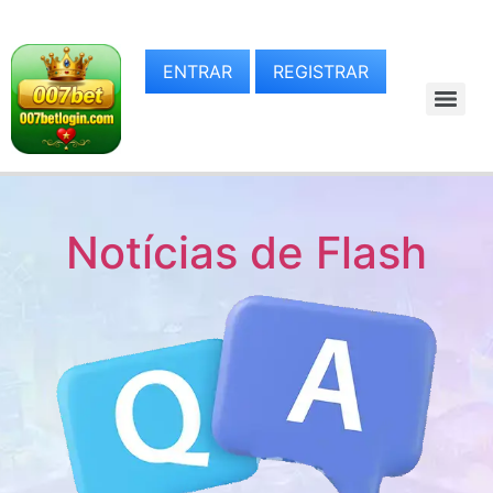
ENTRAR
REGISTRAR
Notícias de Flash