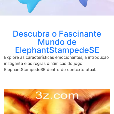
Descubra o Fascinante
Mundo de
ElephantStampedeSE
Explore as características emocionantes, a introdução
instigante e as regras dinâmicas do jogo
ElephantStampedeSE dentro do contexto atual.