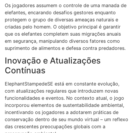
Os jogadores assumem o controle de uma manada de
elefantes, encarando desafios gestores enquanto
protegem o grupo de diversas ameaças naturais e
criadas pelo homem. O objetivo principal é garantir
que os elefantes completem suas migrações anuais
em segurança, manipulando diversos fatores como
suprimento de alimentos e defesa contra predadores.
Inovação e Atualizações
Contínuas
ElephantStampedeSE está em constante evolução,
com atualizações regulares que introduzem novas
funcionalidades e eventos. No contexto atual, o jogo
incorporou elementos de sustentabilidade ambiental,
incentivando os jogadores a adotarem práticas de
conservação dentro de seu mundo virtual – um reflexo
das crescentes preocupações globais com a