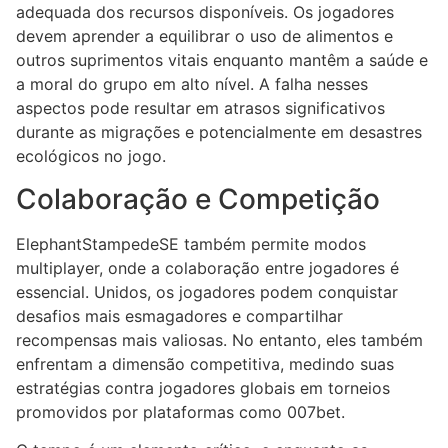
adequada dos recursos disponíveis. Os jogadores
devem aprender a equilibrar o uso de alimentos e
outros suprimentos vitais enquanto mantêm a saúde e
a moral do grupo em alto nível. A falha nesses
aspectos pode resultar em atrasos significativos
durante as migrações e potencialmente em desastres
ecológicos no jogo.
Colaboração e Competição
ElephantStampedeSE também permite modos
multiplayer, onde a colaboração entre jogadores é
essencial. Unidos, os jogadores podem conquistar
desafios mais esmagadores e compartilhar
recompensas mais valiosas. No entanto, eles também
enfrentam a dimensão competitiva, medindo suas
estratégias contra jogadores globais em torneios
promovidos por plataformas como 007bet.